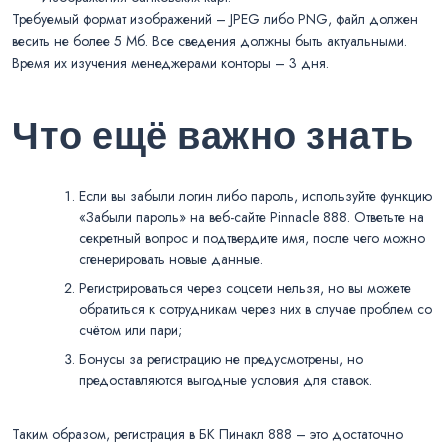
Требуемый формат изображений – JPEG либо PNG, файл должен
весить не более 5 Мб. Все сведения должны быть актуальными.
Время их изучения менеджерами конторы – 3 дня.
Что ещё важно знать
Если вы забыли логин либо пароль, используйте функцию
«Забыли пароль» на веб-сайте Pinnacle 888. Ответьте на
секретный вопрос и подтвердите имя, после чего можно
сгенерировать новые данные.
Регистрироваться через соцсети нельзя, но вы можете
обратиться к сотрудникам через них в случае проблем со
счётом или пари;
Бонусы за регистрацию не предусмотрены, но
предоставляются выгодные условия для ставок.
Таким образом, регистрация в БК Пинакл 888 – это достаточно