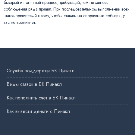
быстрый и понятный процесс, требующий, тем не менее,
соблюдения ряда правил. При последовательном выполнении всех
шагов препятствий к тому, чтобы ставить на спортивные события, у
вас не возникнет.
Служба поддержки БК Пинакл
Виды ставок в БК Пинакл
Как пополнить счет в БК Пинакл
Как вывести деньги с Пинакл