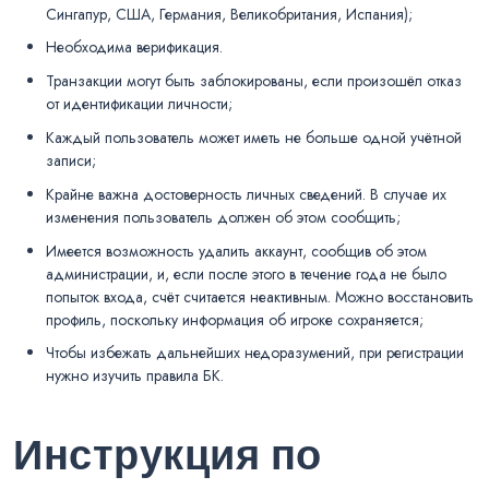
Сингапур, США, Германия, Великобритания, Испания);
Необходима верификация.
Транзакции могут быть заблокированы, если произошёл отказ
от идентификации личности;
Каждый пользователь может иметь не больше одной учётной
записи;
Крайне важна достоверность личных сведений. В случае их
изменения пользователь должен об этом сообщить;
Имеется возможность удалить аккаунт, сообщив об этом
администрации, и, если после этого в течение года не было
попыток входа, счёт считается неактивным. Можно восстановить
профиль, поскольку информация об игроке сохраняется;
Чтобы избежать дальнейших недоразумений, при регистрации
нужно изучить правила БК.
Инструкция по