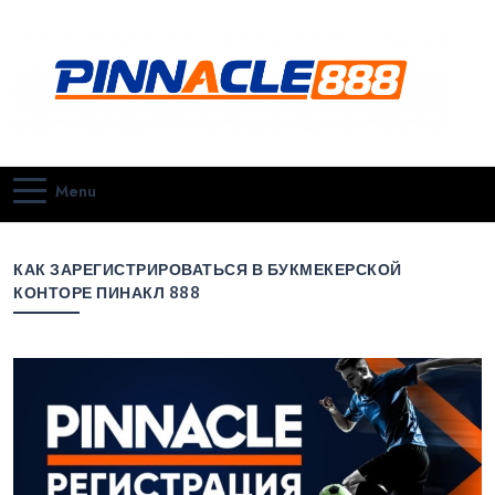
Букмекерская контора Pinnacle
Pinnacle
Menu
КАК ЗАРЕГИСТРИРОВАТЬСЯ В БУКМЕКЕРСКОЙ
КОНТОРЕ ПИНАКЛ 888