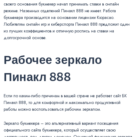
своего основания букмекер начал принимать ставки в онлайн
режиме. Наземных отделений Пинакл 888 не имеет. Работа
букмекера производится на основании лицензии Кюрасао.
Любителям онлайн игр и киберспорта Пинакл 888 предложит один
из лучших коэффициентов и отличную роспись на ставки на
долгосрочной основе.
Рабочее зеркало
Пинакл 888
Если по каким-либо причинам в вашей стране не работает сайт БК
Пинакл 888, то для комфортной и максимально продуктивной
работы можно воспользоваться рабочим зеркалом.
Зеркало букмекера – это альтернативный вариант посещения
официального сайта букмекера, который осуществляет свою
деятельность под другим доменом. Основной функционал зеркала