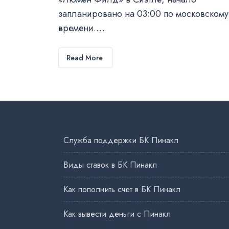
запланировано на 03:00 по московскому
времени.…
Read More
Служба поддержки БК Пинакл
Виды ставок в БК Пинакл
Как пополнить счет в БК Пинакл
Как вывести деньги с Пинакл