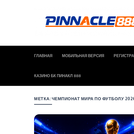
Букмекерская контора Pinnacle
Pinnacle
ГЛАВНАЯ
МОБИЛЬНАЯ ВЕРСИЯ
РЕГИСТР
КАЗИНО БК ПИНАКЛ 888
МЕТКА:
ЧЕМПИОНАТ МИРА ПО ФУТБОЛУ 202