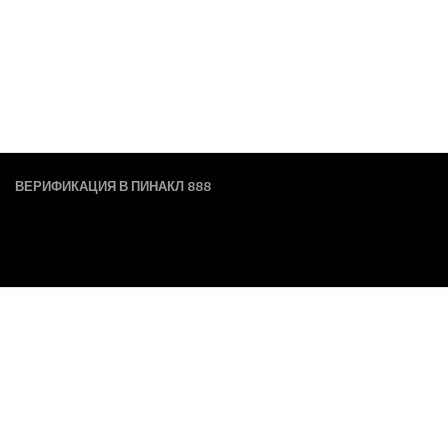
ВЕРИФИКАЦИЯ В ПИНАКЛ 888