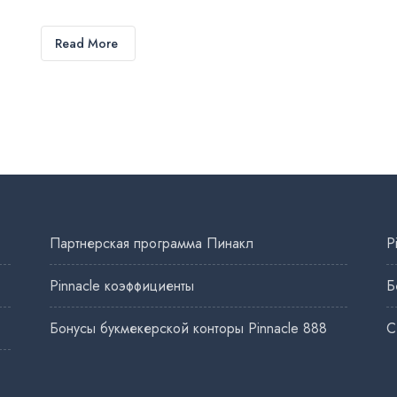
Read More
Партнерская программа Пинакл
P
Pinnacle коэффициенты
Б
Бонусы букмекерской конторы Pinnacle 888
С