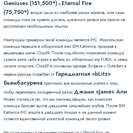
Geniuses (151,500*)
Eternal Fire
и
(75,750*)
входят одни из наиболее умных игроков, хотя сами
команды пока не сумели достичь должного уровня или просто не
располагают необходимым опытом.
Наилучшим примером такой команды является IHC. Монгольская
команда перешла в отборочный этап IEM Katowice, проиграв в
решающем матче Cloud9. После подобного потрясения команда
сумела взять себя в руки и выбить из отборочных игр FURIA, а затем
смогла отомстить Cloud9 в основном турнире. Встреча с Outsiders в
Гаридмагная «bLitz»
первом раунде потребует от
Бьямбасурена
приложить все возможные усилия к тому,
Джами «Jame» Али
чтобы перехитрить изощренный разум
.
Может случиться так, что мы наконец увидим, как азиатская
команда бросает вызов двадцатке сильнейших клубов. После IEM
Katowice IHC вошла в двадцатку лучших и на данный момент
остается единственной азиатской командой такого уровня.
Ни одна команда не сможет столкнуться с Eternal Fire, не