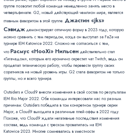
группе позволит любой команде немедленно занять место в
четвертьфинале. G2, новый действующий чемпион мира, является
Джастин «jks»
главным фаворитом в этой группе.
Сэвидж
демонстрирует отличную форму в 2023 году, которую
можно сравнить с тем периодом, когда он выступал за FaZe на
турнире IEM Katowice 2022. Сложно не согласиться с тем,
Расмус «HooXi» Нильсен
что
действительно стал
«Гигачадом», которым его иронично окрестил чат Twitch, ведь он
проделал титаническую работу, чтобы перевести группу своих
соратников на новый уровень игры. G2 стала фаворитом не только
группы, но и всего турнира.
Outsiders и Cloud9 внесли изменения в свой состав по результатам
IEM Rio Major 2022. Обе команды интересовали нас по разным
причинам: Outsiders победила в том конкретном турнире серии
Major, а Cloud9 выходила в различные плей-оффы в 2022 году.
Похоже, что Cloud9 ждали негативные последствия изменения
состава, ведь команда с треском провалилась на IEM
Katowice 2023. Многие сомневались в уместности