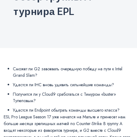
турнира EPL
Сможет ли G2 завоевать очередную победу на пути к Intel
Grand Slam?
Удастся ли IHC вновь удивить сильнейшие команды?
Получится ли у Cloud9 сработаться с Тимуром «buster»
Тулеповым?
Удастся ли Endpoint обыграть команды высшего класса?
ESL Pro League Season 17 уже начался на Мальте и принесет нам
больше месяца зрелищных матчей по Counter-Strike. В группу A
входят некоторые из фаворитов турнира, и G2 вместе с Cloud9
расположились в одной и той же части турнирной сетки. Кроме того,