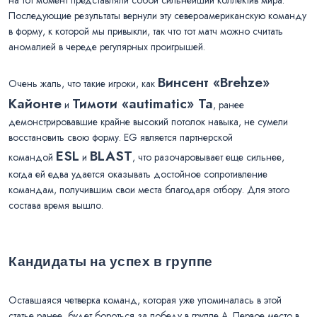
Последующие результаты вернули эту североамериканскую команду
в форму, к которой мы привыкли, так что тот матч можно считать
аномалией в череде регулярных проигрышей.
Винсент «Brehze»
Очень жаль, что такие игроки, как
Кайонте
Тимоти «autimatic» Та
и
, ранее
демонстрировавшие крайне высокий потолок навыка, не сумели
восстановить свою форму. EG является партнерской
ESL
BLAST
командой
и
, что разочаровывает еще сильнее,
когда ей едва удается оказывать достойное сопротивление
командам, получившим свои места благодаря отбору. Для этого
состава время вышло.
Кандидаты на успех в группе
Оставшаяся четверка команд, которая уже упоминалась в этой
статье ранее, будет бороться за победу в группе A. Первое место в