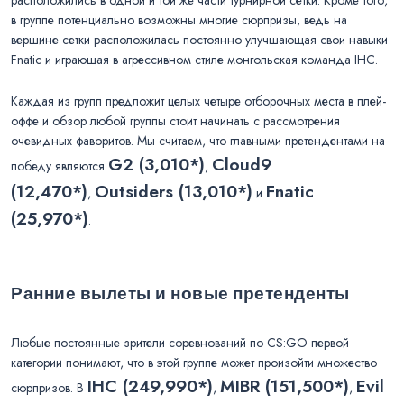
в группе потенциально возможны многие сюрпризы, ведь на
вершине сетки расположилась постоянно улучшающая свои навыки
Fnatic и играющая в агрессивном стиле монгольская команда IHC.
Каждая из групп предложит целых четыре отборочных места в плей-
оффе и обзор любой группы стоит начинать с рассмотрения
очевидных фаворитов. Мы считаем, что главными претендентами на
G2 (3,010*)
Cloud9
победу являются
,
(12,470*)
Outsiders (13,010*)
Fnatic
,
и
(25,970*)
.
Ранние вылеты и новые претенденты
Любые постоянные зрители соревнований по CS:GO первой
категории понимают, что в этой группе может произойти множество
IHC (249,990*)
MIBR (151,500*)
Evil
сюрпризов. В
,
,