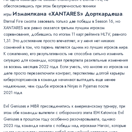
обеспокоившись при этом безупречностью техники
Измаилкана «XANTARES» Дорткардеша
игры
.
Eternal Fire смогла завоевать только две победы в Season 16, но
XANTARES все равно оказался третьим лучшим игроком
соревнования, добившись по итогам 11 карт рейтинга HLTV, равного
1,31. Это достижение просто впечатляет, и у меня нет никаких
сомнений в том, что парень является одним из лучших игроков мира.
К сожалению, его результативность не способна сильно изменить
ситуацию для команды, которая претерпела разительные изменения
за восемь месяцев 2022 года. Если учесть, что многие из игроков на
деле просто перезаключили контракт, перспективы долгой карьеры
киберспортсменов в команде начинают выглядеть еще менее
надежными, чем судьба игроков в Ninjas in Pyjamas после
2021 года.
Evil Geniuses и MIBR присоединились к американскому турниру, при
этом обе команды вылетели с отборочного этапа IEM Katowice. Evil
Geniuses в прошлом году особенно разочаровывала, однако
2023 год команда начала с победы над игроками Heroic, которые
на тот момент представляли собой сильнейший коллектив мира.