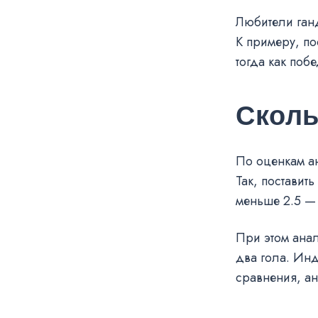
Любители ганд
К примеру, по
тогда как поб
Сколь
По оценкам ан
Так, поставит
меньше 2.5 — 
При этом анал
два гола. Инд
сравнения, ан