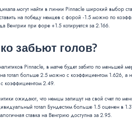
икапа могут найти в линии Pinnacle широкий выбор ста
ставить на победу немцев с форой -1.5 можно по коэфф
еда Венгрии при форе +1.5 котируется за 2.166.
ко забьют голов?
алитиков Pinnacle, в матче будет забито по меньшей ме
ь на тотал больше 2.5 можно с коэффициентом 1.626, а н
с коэффициентом 2.49.
итики ожидают, что немцы запишут на свой счет по ме
ивидуальный тотал Бундестим больше 1.5 оценен в 1.3
алогичная ставка на Венгрию доступна за 2.95.