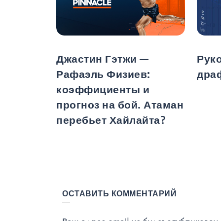
Джастин Гэтжи —
Рук
Рафаэль Физиев:
драф
коэффициенты и
прогноз на бой. Атаман
перебьет Хайлайта?
ОСТАВИТЬ КОММЕНТАРИЙ