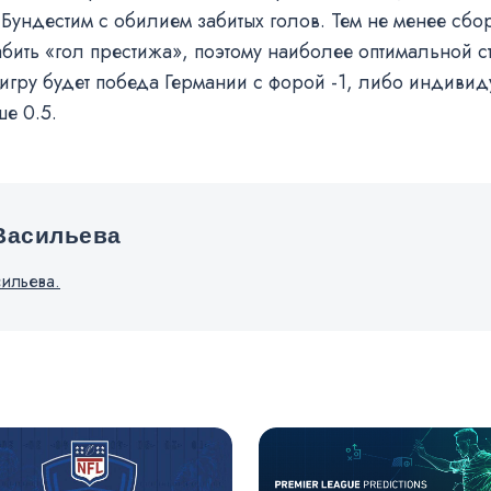
Бундестим с обилием забитых голов. Тем не менее сбо
абить «гол престижа», поэтому наиболее оптимальной с
гру будет победа Германии с форой -1, либо индивид
е 0.5.
Васильева
сильева.