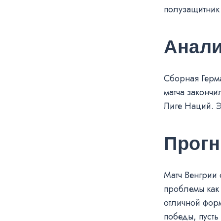
полузащитник 
Анали
Сборная Герма
матча закончи
Лиге Наций. Э
Прогн
Матч Венгрии 
проблемы как 
отличной форм
победы, пусть