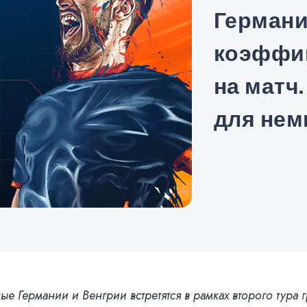
Германия — Венгрия:
коэффиц
на матч
для нем
е Германии и Венгрии встретятся в рамках второго тура 