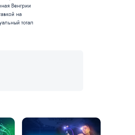
рная Венгрии
тавкой на
уальный тотал