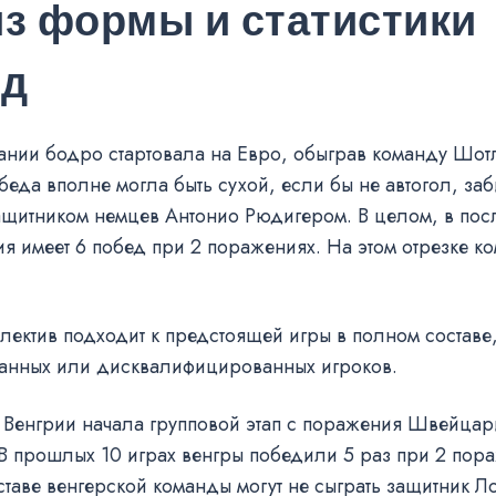
з формы и статистики
нд
ании бодро стартовала на Евро, обыграв команду Шот
обеда вполне могла быть сухой, если бы не автогол, за
ащитником немцев Антонио Рюдигером. В целом, в пос
ия имеет 6 побед при 2 поражениях. На этом отрезке к
ектив подходит к предстоящей игры в полном составе
ванных или дисквалифицированных игроков.
 Венгрии начала групповой этап с поражения Швейцар
. В прошлых 10 играх венгры победили 5 раз при 2 пор
оставе венгерской команды могут не сыграть защитник Л