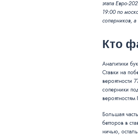
этапа Евро-20
19:00 по моск
соперников, а 
Кто ф
Аналитики бук
Ставки на поб
вероятности 7
соперники поде
вероятностям 
Большая часть
бетторов в ст
ничью, осталь