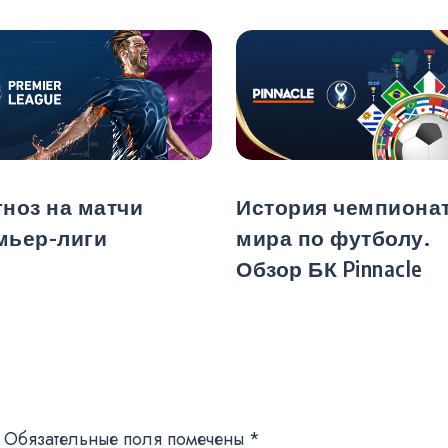
ноз на матчи
История чемпиона
мьер-лиги
мира по футболу.
Обзор БК Pinnacle
Обязательные поля помечены
*