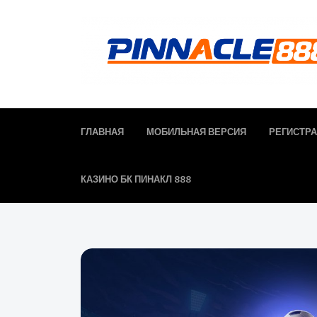
Букмекерская контора Pinnacle
Pinnacle
ГЛАВНАЯ
МОБИЛЬНАЯ ВЕРСИЯ
РЕГИСТР
КАЗИНО БК ПИНАКЛ 888