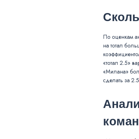
Сколь
По оценкам ан
на тотал боль
коэффициентом
«тотал 2.5» в
«Милана» боль
сделать за 2.5
Анали
кома