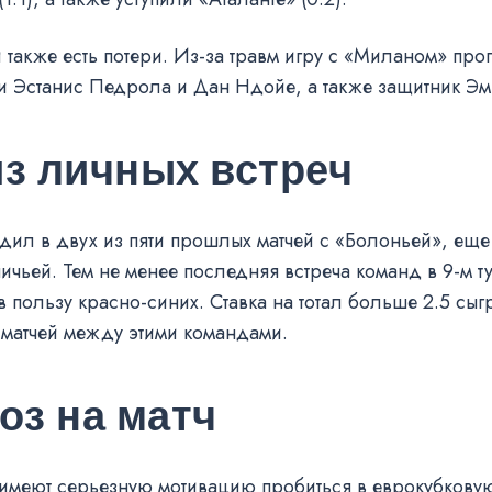
й также есть потери. Из-за травм игру с «Миланом» проп
и Эстанис Педрола и Дан Ндойе, а также защитник Эм
з личных встреч
ил в двух из пяти прошлых матчей с «Болоньей», еще
ичьей. Тем не менее последняя встреча команд в 9-м т
 пользу красно-синих. Ставка на тотал больше 2.5 сыг
 матчей между этими командами.
оз на матч
имеют серьезную мотивацию пробиться в еврокубковую