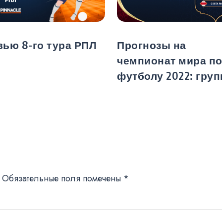
ью 8-го тура РПЛ
Прогнозы на
чемпионат мира п
футболу 2022: груп
Обязательные поля помечены
*