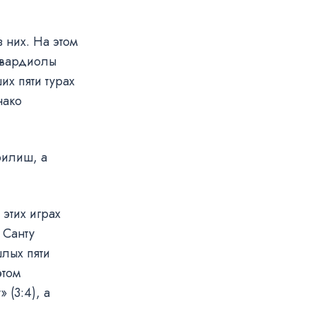
з них. На этом
Гвардиолы
их пяти турах
нако
рилиш, а
 этих играх
 Санту
шлых пяти
этом
 (3:4), а