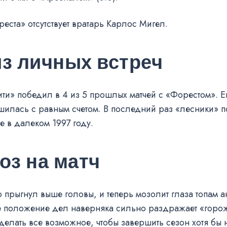
реста» отсутствует вратарь Карлос Мигел.
з личных встреч
ти» победил в 4 из 5 прошлых матчей с «Форестом». 
ршилась с равным счетом. В последний раз «лесники»
 в далеком 1997 году.
оз на матч
 прыгнул выше головы, и теперь мозолит глаза топам а
ое положение дел наверняка сильно раздражает «горо
делать все возможное, чтобы завершить сезон хотя бы 