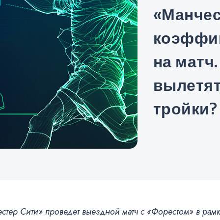
«Манчес
коэффиц
на матч
вылетят
тройки?
стер Сити» проведет выездной матч с «Форестом» в рамка