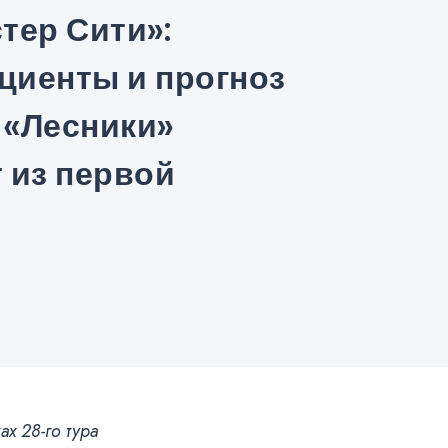
тер Сити»:
иенты и прогноз
. «Лесники»
 из первой
х 28-го тура