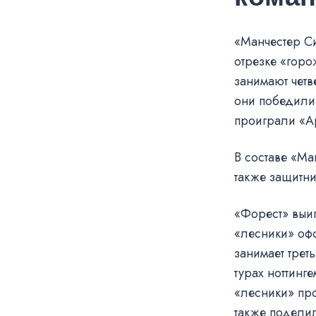
«Манчестер Си
отрезке «гор
занимают четв
они победили 
проиграли «Ар
В составе «М
также защитн
«Форест» выиг
«лесники» оф
занимает трет
турах ноттинг
«лесники» про
также поделил