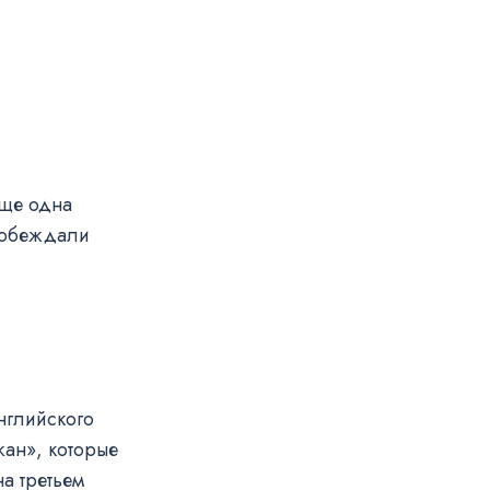
Еще одна
 побеждали
нглийского
жан», которые
на третьем