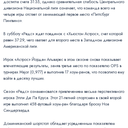
достигла счета 31:35, однако сравнительная слабость Центрального
дивизиона Национальной лиги означает, что команда всего на
четыре игры отстает от занимающей первое место «Питтсбург
Пингвинз».
В субботу «Редс» ждет поединок с «Хьюстон Астрос», счет которой
равен 37:29, чего хватает для второго места в Западном дивизионе
Американской лиги.
Игрок «Астрос» Йордан Альварес в этом сезоне снова показывает
впечатляющие результаты, заняв третье место по показателю OPS в
турнирах Major (0,977) и выполнив 17 хоум-ранов, что позволило ему
войти в десятку лучших.
Сезон «Редс» ознаменовался привлечением весьма перспективного
игрока Элли Де Ла Круса. Этот 21-летний спортсмен в своей второй
игре выполнил 458-футовый хоум-ран благодаря броску Ноа
Синдергаарда.
Доминиканский шортстоп обладает усредненным показателем