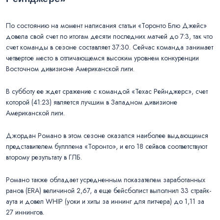
По состоянию на момент написания статьи «Торонто Блю Джейс»
довела свой счет по итогам десяти последних матчей до 7:3, так что
счет команды в сезоне составляет 37:30. Сейчас команда занимает
четвертое место в отличающемся высоким уровнем конкуренции
Восточном дивизионе Американской лиги.
В субботу ее ждет сражение с командой «Техас Рейнджерс», счет
которой (41:23) является лучшим в Западном дивизионе
Американской лиги.
Джордан Романо в этом сезоне оказался наиболее выдающимся
представителем буллпена «Торонто», и его 18 сейвов соответствуют
второму результату в ГЛБ.
Романо также обладает усредненным показателем заработанных
ранов (ERA) величиной 2,67, а еще бейсболист выполнил 33 страйк-
аута и довел WHIP (уоки и хиты за иннинг для питчера) до 1,11 за
27 иннингов.