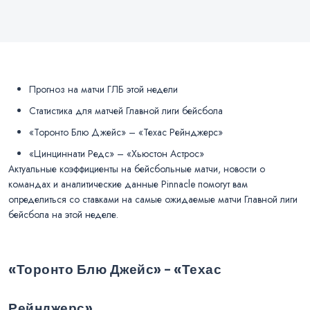
Прогноз на матчи ГЛБ этой недели
Статистика для матчей Главной лиги бейсбола
«Торонто Блю Джейс» – «Техас Рейнджерс»
«Цинциннати Редс» – «Хьюстон Астрос»
Актуальные коэффициенты на бейсбольные матчи, новости о
командах и аналитические данные Pinnacle помогут вам
определиться со ставками на самые ожидаемые матчи Главной лиги
бейсбола на этой неделе.
«Торонто Блю Джейс» – «Техас
Рейнджерс»