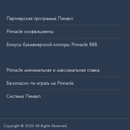
Партнерская программа Пинакл
Pinnacle коэффициенты
Бонусы букмекерской конторы Pinnacle 888
Pinnacle минимальная и максимальная ставка
Безопасно ли играть на Pinnacle
Система Пинакл
Copyright © 2020 All Rights Reserved.