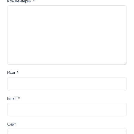
Комментарий
*
Имя
*
Email
*
Сайт