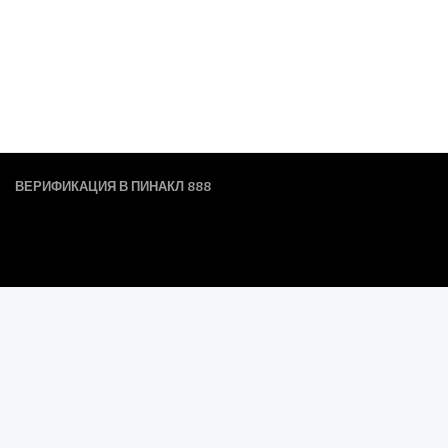
ВЕРИФИКАЦИЯ В ПИНАКЛ 888