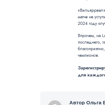
«Вильярреал»
матче не уступ
2024 году клу
Впрочем, на L
последнего, т
благоприятно,
чемпионов.
Зарегистрир
для каждого
Автор Ольга 