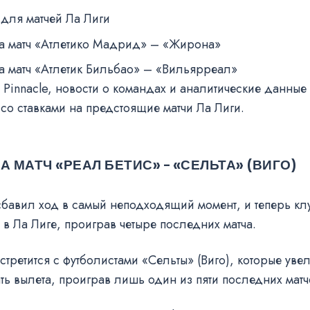
 для матчей Ла Лиги
а матч «Атлетико Мадрид» – «Жирона»
а матч «Атлетик Бильбао» – «Вильярреал»
Pinnacle, новости о командах и аналитические данные 
со ставками на предстоящие матчи Ла Лиги.
А МАТЧ «РЕАЛ БЕТИС» – «СЕЛЬТА» (ВИГО)
сбавил ход в самый неподходящий момент, и теперь кл
 в Ла Лиге, проиграв четыре последних матча.
встретится с футболистами «Сельты» (Виго), которые ув
ь вылета, проиграв лишь один из пяти последних матч