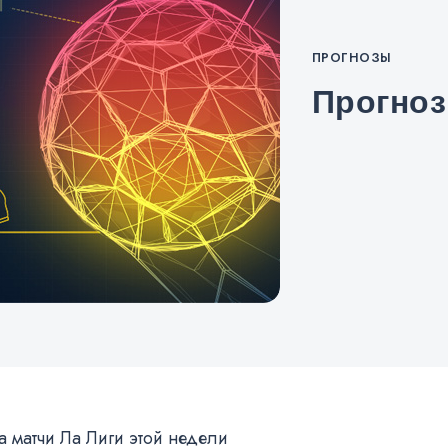
Categories
ПРОГНОЗЫ
Прогно
а матчи Ла Лиги этой недели