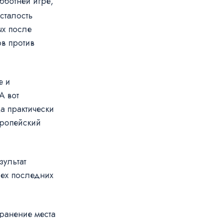
бботней игре,
сталость
ых после
ов против
е и
А вот
а практически
вропейский
зультат
рех последних
ранение места