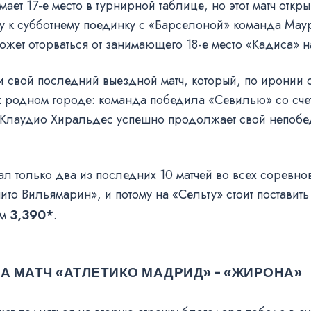
ает 17-е место в турнирной таблице, но этот матч откры
му к субботнему поединку с «Барселоной» команда Мау
жет оторваться от занимающего 18-е место «Кадиса» н
и свой последний выездной матч, который, по иронии 
х родном городе: команда победила «Севилью» со счето
 Клаудио Хиральдес успешно продолжает свой непобе
ал только два из последних 10 матчей во всех соревно
ито Вильямарин», и потому на «Сельту» стоит поставить
3,390*
ом
.
А МАТЧ «АТЛЕТИКО МАДРИД» – «ЖИРОНА»