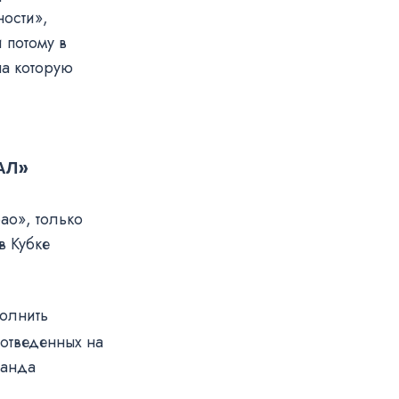
ности»,
 потому в
на которую
АЛ»
ао», только
в Кубке
олнить
 отведенных на
манда