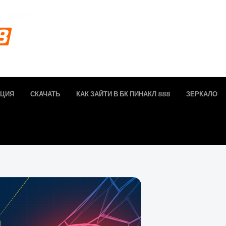
АЦИЯ
СКАЧАТЬ
КАК ЗАЙТИ В БК ПИНАКЛ 888
ЗЕРКАЛО