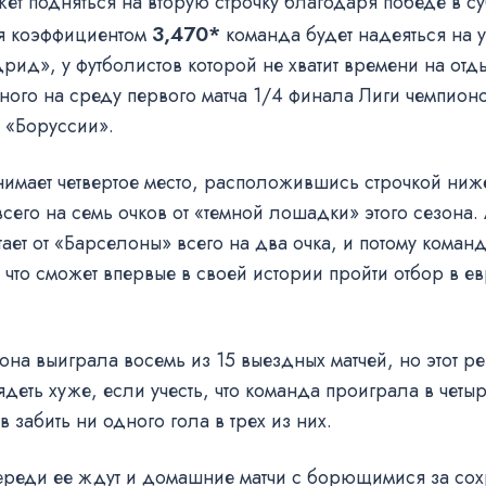
т подняться на вторую строчку благодаря победе в су
3,470*
я коэффициентом
команда будет надеяться на у
рид», у футболистов которой не хватит времени на отд
ого на среду первого матча 1/4 финала Лиги чемпион
 «Боруссии».
нимает четвертое место, расположившись строчкой ниж
сего на семь очков от «темной лошадки» этого сезона. 
ает от «Барселоны» всего на два очка, и потому команд
, что сможет впервые в своей истории пройти отбор в е
 она выиграла восемь из 15 выездных матчей, но этот ре
ядеть хуже, если учесть, что команда проиграла в четы
в забить ни одного гола в трех из них.
ереди ее ждут и домашние матчи с борющимися за сох