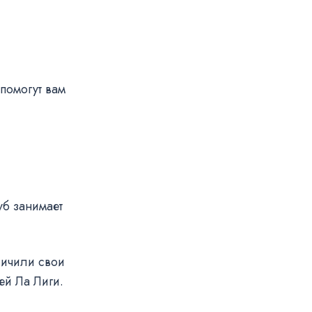
помогут вам
уб занимает
еличили свои
ей Ла Лиги.