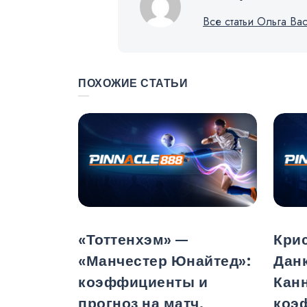
Все статьи Ольга Ва
ПОХОЖИЕ СТАТЬИ
«Тоттенхэм» —
Кри
«Манчестер Юнайтед»:
Дан
коэффициенты и
Кан
прогноз на матч.
коэ