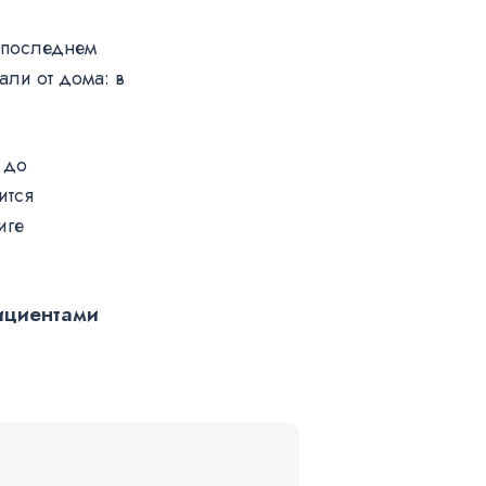
 последнем
али от дома: в
 до
ится
иге
ициентами