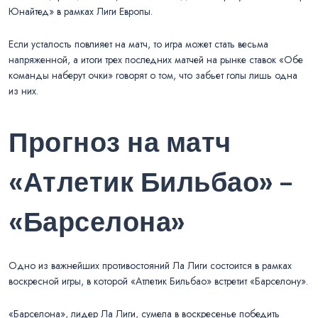
Юнайтед» в рамках Лиги Европы.
Если усталость повлияет на матч, то игра может стать весьма
напряженной, а итоги трех последних матчей на рынке ставок «Обе
команды наберут очки» говорят о том, что забьет голы лишь одна
из них.
Прогноз на матч
«Атлетик Бильбао» –
«Барселона»
Одно из важнейших противостояний Ла Лиги состоится в рамках
воскресной игры, в которой «Атлетик Бильбао» встретит «Барселону».
«Барселона», лидер Ла Лиги, сумела в воскресенье победить