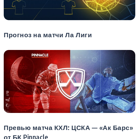
Прогноз на матчи Ла Лиги
Превью матча КХЛ: ЦСКА — «Ак Барс»
от БК Pinnacle