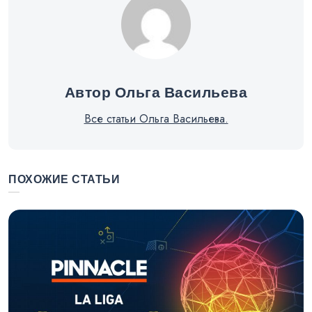
Автор Ольга Васильева
Все статьи Ольга Васильева.
ПОХОЖИЕ СТАТЬИ