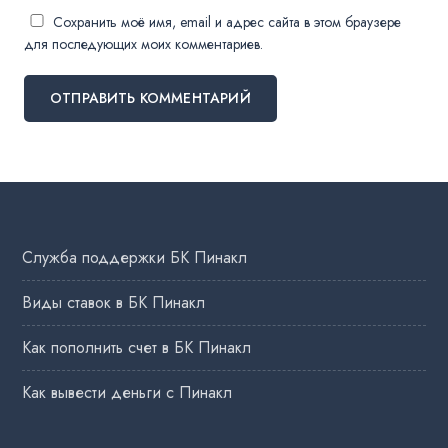
Сохранить моё имя, email и адрес сайта в этом браузере
для последующих моих комментариев.
Служба поддержки БК Пинакл
Виды ставок в БК Пинакл
Как пополнить счет в БК Пинакл
Как вывести деньги с Пинакл