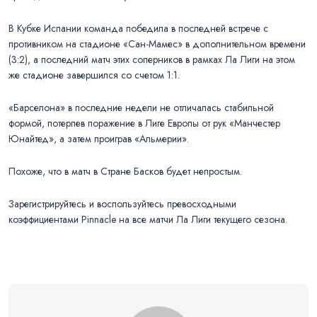
В Кубке Испании команда победила в последней встрече с
противником на стадионе «Сан-Мамес» в дополнительном времени
(3:2), а последний матч этих соперников в рамках Ла Лиги на этом
же стадионе завершился со счетом 1:1.
«Барселона» в последние недели не отличалась стабильной
формой, потерпев поражение в Лиге Европы от рук «Манчестер
Юнайтед», а затем проиграв «Альмерии».
Похоже, что в матч в Стране Басков будет непростым.
Зарегистрируйтесь и воспользуйтесь превосходными
коэффициентами Pinnacle на все матчи Ла Лиги текущего сезона.