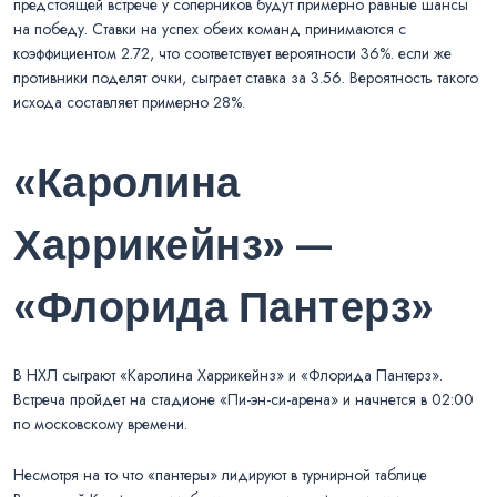
предстоящей встрече у соперников будут примерно равные шансы
на победу. Ставки на успех обеих команд принимаются с
коэффициентом 2.72, что соответствует вероятности 36%. если же
противники поделят очки, сыграет ставка за 3.56. Вероятность такого
исхода составляет примерно 28%.
«Каролина
Харрикейнз» —
«Флорида Пантерз»
В НХЛ сыграют «Каролина Харрикейнз» и «Флорида Пантерз».
Встреча пройдет на стадионе «Пи-эн-си-арена» и начнется в 02:00
по московскому времени.
Несмотря на то что «пантеры» лидируют в турнирной таблице