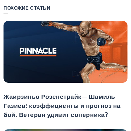
ПОХОЖИЕ СТАТЬИ
Жаирзиньо Розенстрайк— Шамиль
Газиев: коэффициенты и прогноз на
бой. Ветеран удивит соперника?