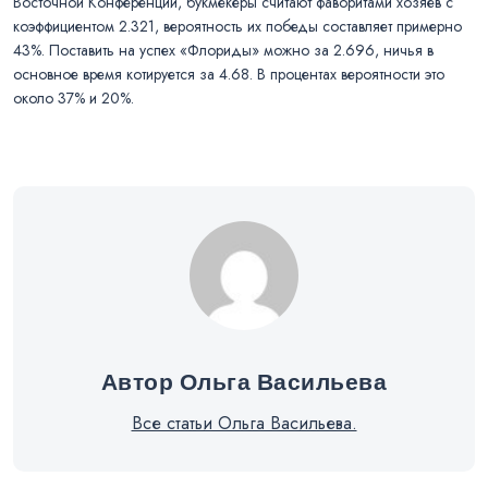
Восточной Конференции, букмекеры считают фаворитами хозяев с
коэффициентом 2.321, вероятность их победы составляет примерно
43%. Поставить на успех «Флориды» можно за 2.696, ничья в
основное время котируется за 4.68. В процентах вероятности это
около 37% и 20%.
Автор Ольга Васильева
Все статьи Ольга Васильева.